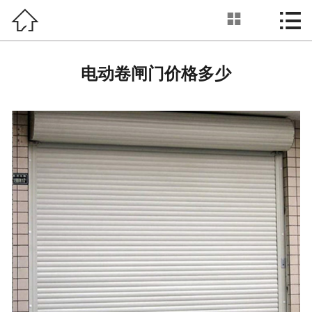



电动卷闸门
首页

关于我们
电动卷闸门价格多少
产品展示
新闻动态
工程案例
工厂环境
服务优势
联系我们