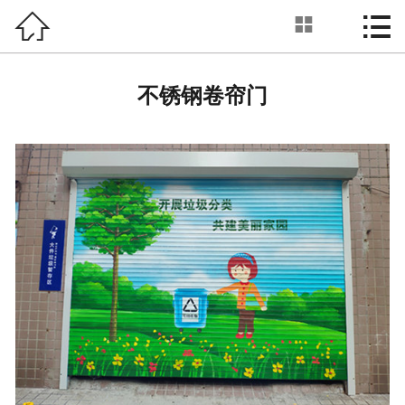



卷帘门
首页

关于我们
不锈钢卷帘门
产品展示
新闻动态
工程案例
工厂环境
服务优势
联系我们